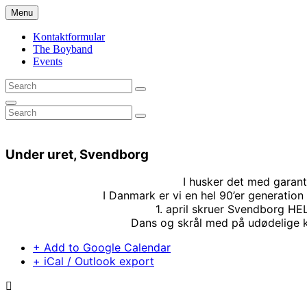
Skip
Menu
to
content
Kontaktformular
The Boyband
Events
Search
Search
for:
Search
Search
Search
for:
Under uret, Svendborg
I husker det med garan
I Danmark er vi en hel 90’er generation
1. april skruer Svendborg HE
Dans og skrål med på udødelige kl
+ Add to Google Calendar
+ iCal / Outlook export