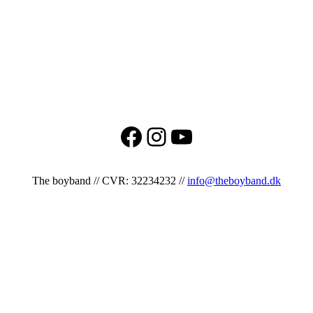
Facebook
Instagram
YouTube
The boyband // CVR: 32234232 //
info@theboyband.dk