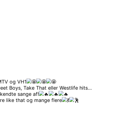
 MTV og VH1
eet Boys, Take That eller Westlife hits…
 kendte sange af!
re like that og mange flere