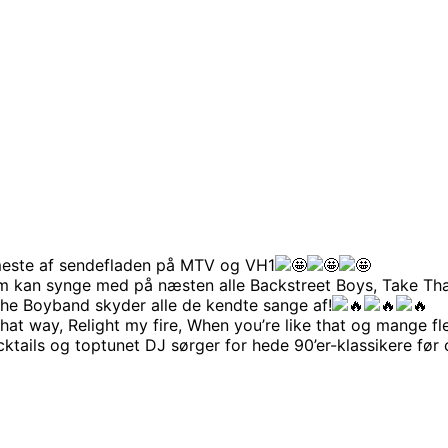
meste af sendefladen på MTV og VH1
som kan synge med på næsten alle Backstreet Boys, Take That
The Boyband skyder alle de kendte sange af!
hat way, Relight my fire, When you’re like that og mange fl
ktails og toptunet DJ sørger for hede 90’er-klassikere før