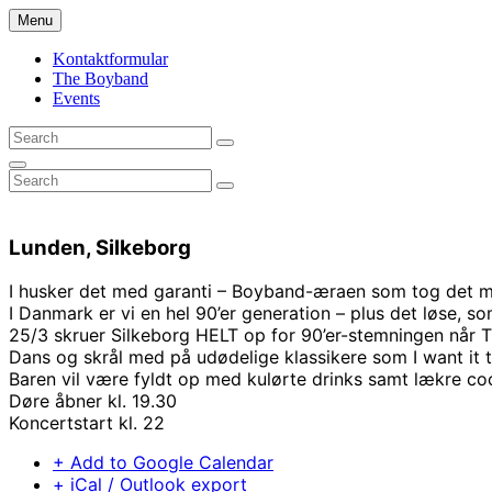
Skip
Menu
to
content
Kontaktformular
The Boyband
Events
Search
Search
for:
Search
Search
Search
for:
Lunden, Silkeborg
I husker det med garanti – Boyband-æraen som tog det 
I Danmark er vi en hel 90’er generation – plus det løse, 
25/3 skruer Silkeborg HELT op for 90’er-stemningen når 
Dans og skrål med på udødelige klassikere som I want it t
Baren vil være fyldt op med kulørte drinks samt lækre coc
Døre åbner kl. 19.30
Koncertstart kl. 22
+ Add to Google Calendar
+ iCal / Outlook export