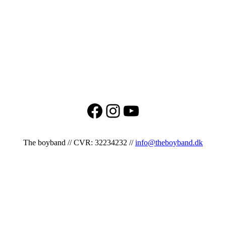
Facebook
Instagram
YouTube
The boyband // CVR: 32234232 //
info@theboyband.dk