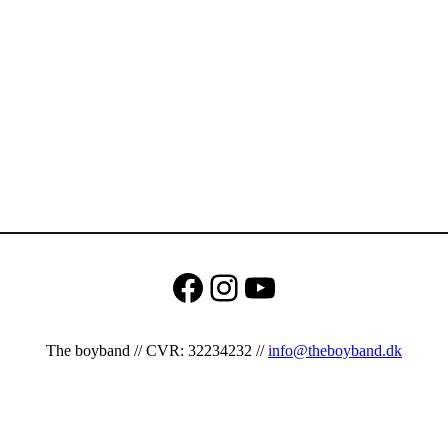
Facebook
Instagram
YouTube
The boyband // CVR: 32234232 //
info@theboyband.dk