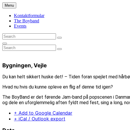
Skip
Menu
to
content
Kontaktformular
The Boyband
Events
Search
Search
for:
Search
Search
Search
for:
Bygningen, Vejle
Du kan helt sikkert huske det! – Tiden foran spejlet med hårbø
Hvad nu hvis du kunne opleve en flig af denne tid igen?
The BoyBand er det førende Jam-band på popscenen i Danmark. 
og dele en uforglemmelig aften fyldt med fest, sing a long, no
+ Add to Google Calendar
+ iCal / Outlook export